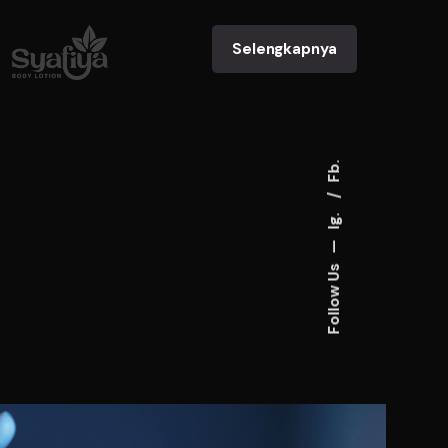
Selengkapnya
Fb.
Ig.
—
Follow Us